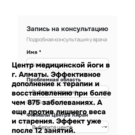
Запись на консультацию
Подробная консультация у врача
Имя
Центр медицинской йоги в
г. Алматы. Эффективное
Проблемная область
дополнение к терапии и
восстановлению при более
чем 875 заболеваниях. А
Где у Вас болит?
еще против лишнего веса
Филиалы Центра Киран
и старения. Эффект уже
после 12 занятий.