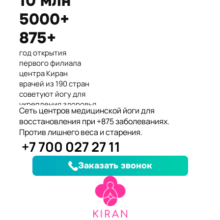
10 млн
Международные призеры 2-го
5000+
Азиатского Чемпионата по
йогасана спорт и единственные
875+
представители Казахстана.
год открытия
первого филиала
центра Киран
врачей из 190 стран
советуют йогу для
укрепления здоровья
Сеть центров медицинской йоги для
клиентов улучшили
восстановления при +875 заболеваниях.
здоровье и
Против лишнего веса и старения.
качество жизни
+7 700 027 27 11
заболеваний, при
которых йога
Заказать звонок
дополняет лечение