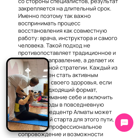
со стороны специалистов, результат
закрепляется на длительный срок.
Именно поэтому так важно
воспринимать процесс
восстановления как совместную
работу: врача, инструктора и самого
человека. Такой подход не
противопоставляет традиционное и
телесное направление, а делает их
частью единой стратегии. Каждый из
нас способен стать активным
участником своего здоровья, если
выбрать подходящий формат,
уделить внимание себе и включить
мягкие методы в повседневную
практику. Медцентр Алматы может
стать точкой старта для этого пути,
предложив профессиональное
сопровождение и возможности