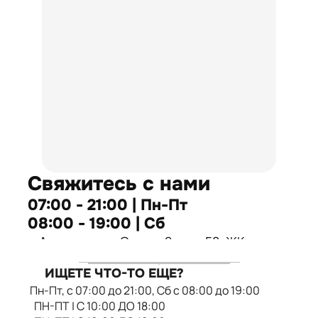
Свяжитесь с нами
07:00 - 21:00 | Пн-Пт
08:00 - 19:00 | Сб
г. Алматы, мкр. Самал-2, дом 58, ЖК
"Сатти"
ИЩЕТЕ ЧТО-ТО ЕЩЕ?
Пн-Пт, с 07:00 до 21:00, Сб с 08:00 до 19:00
г. Алматы, ул. Брусиловского 163, уг.
ПН-ПТ | С 10:00 ДО 18:00
ул. Шакарима, ЖК "Манхеттен"