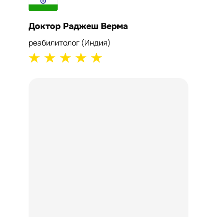
Доктор Раджеш Верма
Докто
реабилитолог (Индия)
кардиол