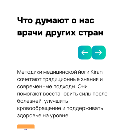
Что думают о нас
врачи других стран
Методики медицинской йоги Kiran
Я рек
сочетают традиционные знания и
Kiran 
современные подходы. Они
нормал
помогают восстановить силы после
сосудо
болезней, улучшить
Йога п
кровообращение и поддерживать
работу
здоровье на уровне.
самоч