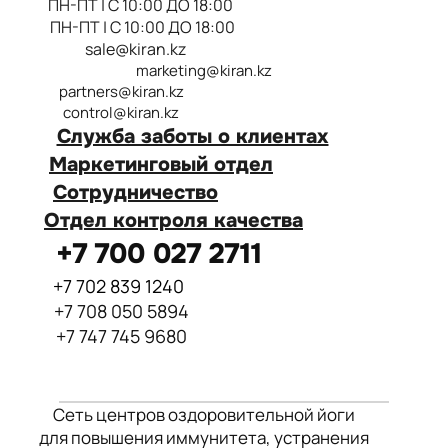
ПН-ПТ | С 10:00 ДО 18:00
ПН-ПТ | С 10:00 ДО 18:00
г. Алматы, ул. Макатаева 117, уг. ул.
sale@kiran.kz
Масанчи, БЦ "Lotos" 5 этаж
marketing@kiran.kz
+7 (700) 027 2711
partners@kiran.kz
control@kiran.kz
Звоните по телефону или
Служба заботы о клиентах
оставляйте сообщение через
Маркетинговый отдел
форму обратной связи на сайте.
Сотрудничество
Мы стремимся обеспечить
Отдел контроля качества
быстрый и качественный ответ на
+7 700 027 2711
каждый запрос.
Служба заботы о клиентах
+7 702 839 1240
Адреса наших филиалов
+7 708 050 5894
+7 747 745 9680
Сеть центров оздоровительной йоги
для повышения иммунитета, устранения