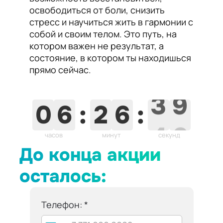
освободиться от боли, снизить
стресс и научиться жить в гармонии с
собой и своим телом. Это путь, на
котором важен не результат, а
состояние, в котором ты находишься
прямо сейчас.
8
0
6
:
2
6
:
3
9
часов
минут
секунд
До конца акции
осталось:
Телефон: