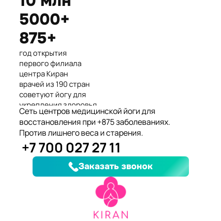
10 млн
Международные призеры 2-го
5000+
Азиатского Чемпионата по
йогасана спорт и единственные
875+
представители Казахстана.
год открытия
первого филиала
центра Киран
врачей из 190 стран
советуют йогу для
укрепления здоровья
Сеть центров медицинской йоги для
клиентов улучшили
восстановления при +875 заболеваниях.
здоровье и
Против лишнего веса и старения.
качество жизни
+7 700 027 27 11
заболеваний, при
которых йога
Заказать звонок
дополняет лечение