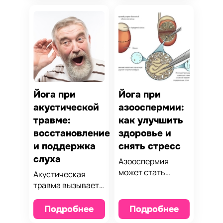
воспаление,
помогает
улучшить
улучшить
кровообращение и
кровообращение,
поддержать
снизить уровень
здоровье глаз с
стресса и
помощью мягких
поддержать
практик.
естественные
процессы
очищения печени.
Йога при
Йога при
акустической
азооспермии:
травме:
как улучшить
восстановление
здоровье и
и поддержка
снять стресс
слуха
Азооспермия
может стать
Акустическая
серьёзным
травма вызывает
испытанием для
снижение слуха и
мужчин. Узнайте,
дискомфорт.
Подробнее
Подробнее
как йога помогает
Узнайте, как йога