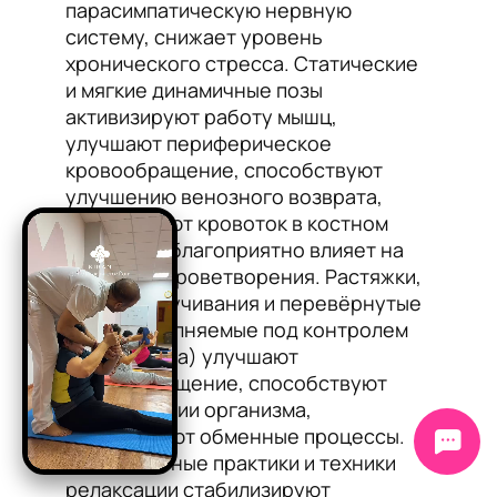
парасимпатическую нервную
систему, снижает уровень
хронического стресса. Статические
и мягкие динамичные позы
активизируют работу мышц,
улучшают периферическое
кровообращение, способствуют
улучшению венозного возврата,
стимулируют кровоток в костном
мозге, что благоприятно влияет на
процессы кроветворения. Растяжки,
мягкие скручивания и перевёрнутые
позы (выполняемые под контролем
инструктора) улучшают
лимфообращение, способствуют
детоксикации организма,
нормализуют обменные процессы.
Медитативные практики и техники
релаксации стабилизируют