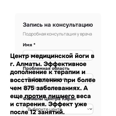
Запись на консультацию
Подробная консультация у врача
Имя
Центр медицинской йоги в
г. Алматы. Эффективное
Проблемная область
дополнение к терапии и
восстановлению при более
чем 875 заболеваниях. А
Где у Вас болит?
еще против лишнего веса
Филиалы Центра Киран
и старения. Эффект уже
после 12 занятий.