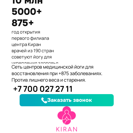
10 млн
Международные призеры 2-го
5000+
Азиатского Чемпионата по
йогасана спорт и единственные
875+
представители Казахстана.
год открытия
первого филиала
центра Киран
врачей из 190 стран
советуют йогу для
укрепления здоровья
Сеть центров медицинской йоги для
клиентов улучшили
восстановления при +875 заболеваниях.
здоровье и
Против лишнего веса и старения.
качество жизни
+7 700 027 27 11
заболеваний, при
которых йога
Заказать звонок
дополняет лечение