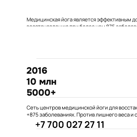
Медицинская йога является эффективным д
восстановлению при более чем 875 заболев
2016
10 млн
5000+
875+
Сеть центров медицинской йоги для восста
год открытия первого
+875 заболеваниях. Против лишнего веса и 
филиала центра Киран
+7 700 027 27 11
врачей из 190 стран советуют
Международные призеры 2-го Азиат
йогу для укрепления здоровья
Чемпионата по йогасана спорт и