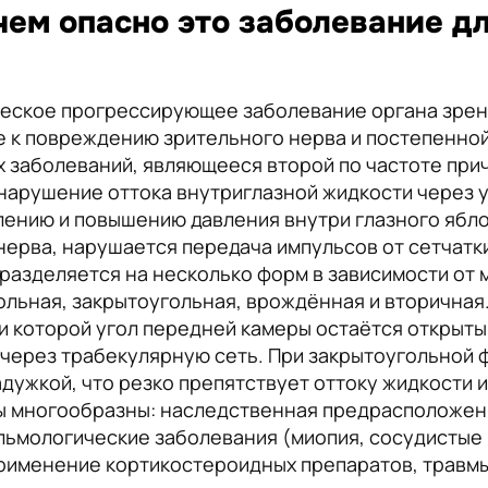
чем опасно это заболевание дл
ческое прогрессирующее заболевание органа зрен
е к повреждению зрительного нерва и постепенной
 заболеваний, являющееся второй по частоте при
 нарушение оттока внутриглазной жидкости через 
плению и повышению давления внутри глазного ябло
ерва, нарушается передача импульсов от сетчатки 
разделяется на несколько форм в зависимости от
ольная, закрытоугольная, врождённая и вторична
и которой угол передней камеры остаётся открыт
 через трабекулярную сеть. При закрытоугольной
дужкой, что резко препятствует оттоку жидкости 
мы многообразны: наследственная предрасположен
льмологические заболевания (миопия, сосудистые
рименение кортикостероидных препаратов, травмы 