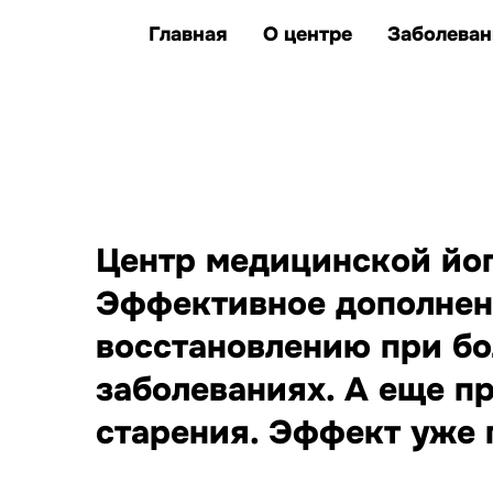
клиентов улучшили
единственные представители Казахс
здоровье и качество жизни
Главная
О центре
Заболеван
заболеваний, при которых
йога дополняет лечение
Центр медицинской йоги
Эффективное дополнен
восстановлению при бо
заболеваниях. А еще п
старения. Эффект уже п