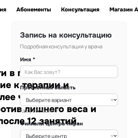
Заказать звонок
тана.
ия
Абонементы
Консультация
Магазин 
Запись на консультацию
Подробная консультация у врача
Имя
 в г. Алматы.
ие к терапии и
Проблемная область
лее чем 875
ротив лишнего веса и
Где у Вас болит?
осле 12 занятий.
Филиалы Центра Киран