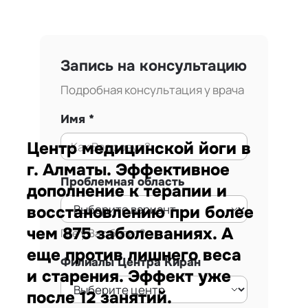
Запись на консультацию
Подробная консультация у врача
Имя
Центр медицинской йоги в
г. Алматы. Эффективное
Проблемная область
дополнение к терапии и
восстановлению при более
чем 875 заболеваниях. А
Где у Вас болит?
еще против лишнего веса
Филиалы Центра Киран
и старения. Эффект уже
после 12 занятий.