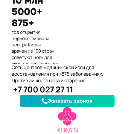
10 млн
Международные призеры 2-го
5000+
Азиатского Чемпионата по
йогасана спорт и единственные
875+
представители Казахстана.
год открытия
первого филиала
центра Киран
врачей из 190 стран
советуют йогу для
укрепления здоровья
Сеть центров медицинской йоги для
клиентов улучшили
восстановления при +875 заболеваниях.
здоровье и
Против лишнего веса и старения.
качество жизни
+7 700 027 27 11
заболеваний, при
которых йога
Заказать звонок
дополняет лечение