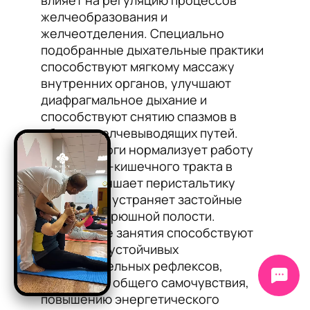
влияет на регуляцию процессов
желчеобразования и
желчеотделения. Специально
подобранные дыхательные практики
способствуют мягкому массажу
внутренних органов, улучшают
диафрагмальное дыхание и
способствуют снятию спазмов в
области желчевыводящих путей.
Практика йоги нормализует работу
желудочно-кишечного тракта в
целом, улучшает перистальтику
кишечника, устраняет застойные
явления в брюшной полости.
Регулярные занятия способствуют
выработке устойчивых
пищеварительных рефлексов,
улучшению общего самочувствия,
повышению энергетического