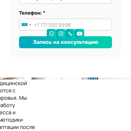
Телефон:
Запись на консультацию
едицинской
ются с
оровья. Мы
работу
есса и
методики
аптации после