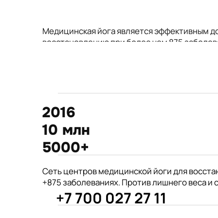
Медицинская йога является эффективным д
восстановлению при более чем 875 заболев
2016
10 млн
5000+
875+
Сеть центров медицинской йоги для восста
год открытия первого
+875 заболеваниях. Против лишнего веса и 
филиала центра Киран
+7 700 027 27 11
врачей из 190 стран советуют
Международные призеры 2-го Азиат
йогу для укрепления здоровья
Чемпионата по йогасана спорт и