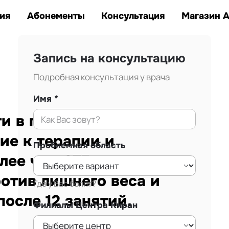
Заказать звонок
тана.
ия
Абонементы
Консультация
Магазин 
Запись на консультацию
Подробная консультация у врача
Имя
 в г. Алматы.
ие к терапии и
Проблемная область
лее чем 875
ротив лишнего веса и
Где у Вас болит?
осле 12 занятий.
Филиалы Центра Киран