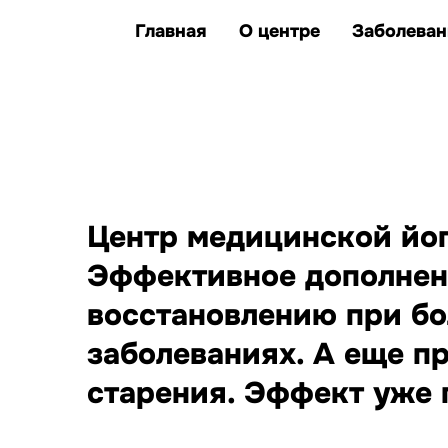
клиентов улучшили
единственные представители Казахс
здоровье и качество жизни
Главная
О центре
Заболеван
заболеваний, при которых
йога дополняет лечение
Центр медицинской йоги
Эффективное дополнен
восстановлению при бо
заболеваниях. А еще п
старения. Эффект уже п