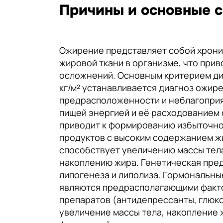
Причины и основные 
Ожирение представляет собой хрони
жировой ткани в организме, что при
осложнений. Основным критерием ди
кг/м² устанавливается диагноз ожир
предрасположенности и неблагоприя
пищей энергией и её расходованием 
приводит к формированию избыточно
продуктов с высоким содержанием жи
способствует увеличению массы тела
накоплению жира. Генетическая пре
липогенеза и липолиза. Гормональны
являются предрасполагающими факто
препаратов (антидепрессанты, глюк
увеличение массы тела, накопление ж