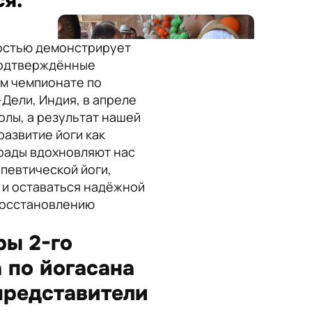
ся.
достью демонстрирует
подтверждённые
ом чемпионате по
Дели, Индия, в апреле
олы, а результат нашей
развитие йоги как
грады вдохновляют нас
певтической йоги,
 и оставаться надёжной
 восстановлению
ы 2-го
 по йогасана
представители