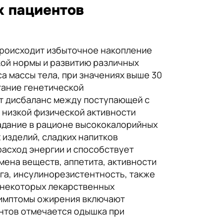
х пациентов
происходит избыточное накопление
кой нормы и развитию различных
 массы тела, при значениях выше 30
тание генетической
т дисбаланс между поступающей с
 низкой физической активности
адание в рационе высококалорийных
 изделий, сладких напитков
расход энергии и способствует
ена веществ, аппетита, активности
нга, инсулинорезистентность, также
 некоторых лекарственных
Симптомы ожирения включают
ентов отмечается одышка при