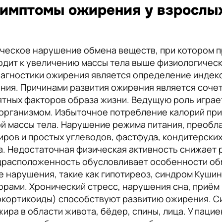
симптомы ожирения у взрослы
ческое нарушение обмена веществ, при котором 
водит к увеличению массы тела выше физиологичес
агностики ожирения является определение индекса
ения. Причинами развития ожирения является соче
тных факторов образа жизни. Ведущую роль играе
организмом. Избыточное потребление калорий при
й массы тела. Нарушение режима питания, преобл
ров и простых углеводов, фастфуда, кондитерских
. Недостаточная физическая активность снижает 
драсположенность обусловливает особенности обм
е нарушения, такие как гипотиреоз, синдром Куши
рами. Хронический стресс, нарушения сна, приём
окортикоиды) способствуют развитию ожирения. 
ира в области живота, бёдер, спины, лица. У паци