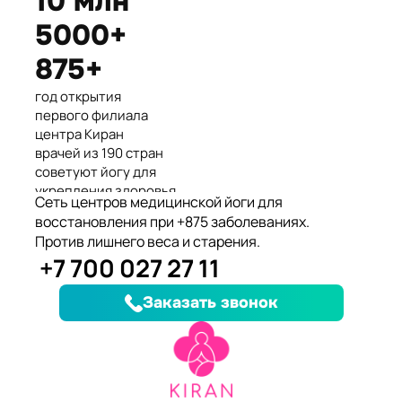
10 млн
Международные призеры 2-го
5000+
Азиатского Чемпионата по
йогасана спорт и единственные
875+
представители Казахстана.
год открытия
первого филиала
центра Киран
врачей из 190 стран
советуют йогу для
укрепления здоровья
Сеть центров медицинской йоги для
клиентов улучшили
восстановления при +875 заболеваниях.
здоровье и
Против лишнего веса и старения.
качество жизни
+7 700 027 27 11
заболеваний, при
которых йога
Заказать звонок
дополняет лечение