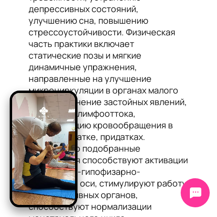
депрессивных состояний,
улучшению сна, повышению
стрессоустойчивости. Физическая
часть практики включает
статические позы и мягкие
динамичные упражнения,
направленные на улучшение
микроциркуляции в органах малого
таза, устранение застойных явлений,
улучшение лимфооттока,
нормализацию кровообращения в
яичниках, матке, придатках.
Специально подобранные
упражнения способствуют активации
гипоталамо-гипофизарно-
яичниковой оси, стимулируют работу
репродуктивных органов,
способствуют нормализации