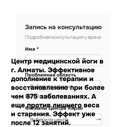
Запись на консультацию
Подробная консультация у врача
Имя
Центр медицинской йоги в
г. Алматы. Эффективное
Проблемная область
дополнение к терапии и
восстановлению при более
чем 875 заболеваниях. А
Где у Вас болит?
еще против лишнего веса
Филиалы Центра Киран
и старения. Эффект уже
после 12 занятий.