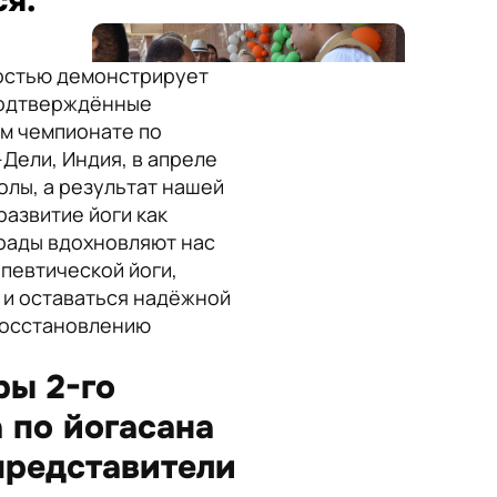
ся.
достью демонстрирует
подтверждённые
ом чемпионате по
Дели, Индия, в апреле
олы, а результат нашей
развитие йоги как
грады вдохновляют нас
певтической йоги,
 и оставаться надёжной
 восстановлению
ы 2-го
 по йогасана
представители