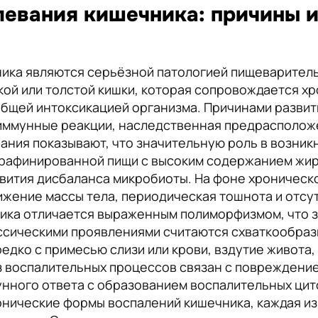
евания кишечника: причины и
ика являются серьёзной патологией пищеварител
кой или толстой кишки, которая сопровождается 
бщей интоксикацией организма. Причинами развит
тоиммунные реакции, наследственная предрасполо
ния показывают, что значительную роль в возникн
 рафинированной пищи с высоким содержанием жиро
звития дисбаланса микробиоты. На фоне хроничес
жение массы тела, периодическая тошнота и отсу
ика отличается выраженным полиморфизмом, что з
ссическими проявлениями считаются схваткообраз
редко с примесью слизи или крови, вздутие живот
з воспалительных процессов связан с повреждени
нного ответа с образованием воспалительных цито
онические формы воспалений кишечника, каждая из