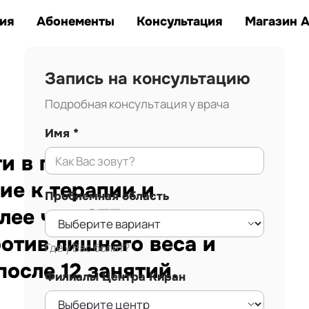
Заказать звонок
тана.
ия
Абонементы
Консультация
Магазин 
Запись на консультацию
Подробная консультация у врача
Имя
 в г. Алматы.
ие к терапии и
Проблемная область
лее чем 875
ротив лишнего веса и
Где у Вас болит?
осле 12 занятий.
Филиалы Центра Киран