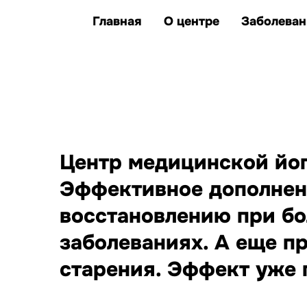
клиентов улучшили
единственные представители Казахс
здоровье и качество жизни
Главная
О центре
Заболеван
заболеваний, при которых
йога дополняет лечение
Центр медицинской йоги
Эффективное дополнен
восстановлению при бо
заболеваниях. А еще п
старения. Эффект уже п