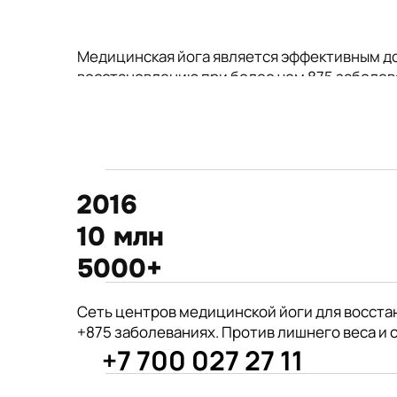
Медицинская йога является эффективным д
восстановлению при более чем 875 заболев
2016
10 млн
5000+
875+
Сеть центров медицинской йоги для восста
год открытия первого
+875 заболеваниях. Против лишнего веса и 
филиала центра Киран
+7 700 027 27 11
врачей из 190 стран советуют
Международные призеры 2-го Азиат
йогу для укрепления здоровья
Чемпионата по йогасана спорт и