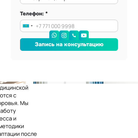
Телефон:
Запись на консультацию
едицинской
ются с
оровья. Мы
работу
есса и
методики
аптации после