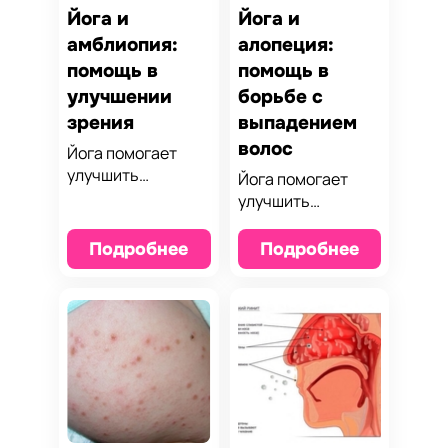
Йога и
Йога и
амблиопия:
алопеция:
помощь в
помощь в
улучшении
борьбе с
зрения
выпадением
волос
Йога помогает
улучшить
Йога помогает
кровообращение,
улучшить
снизить нагрузку
кровообращение,
на глаза и
снять стресс и
Подробнее
Подробнее
укрепить мышцы,
поддержать
что важно для
здоровье кожи
коррекции
головы, что
амблиопии.
способствует
Узнайте, как йога
восстановлению
способствует
волос и
улучшению зрения
замедлению их
и расслаблению
выпадения.
глаз.
Узнайте, как йога