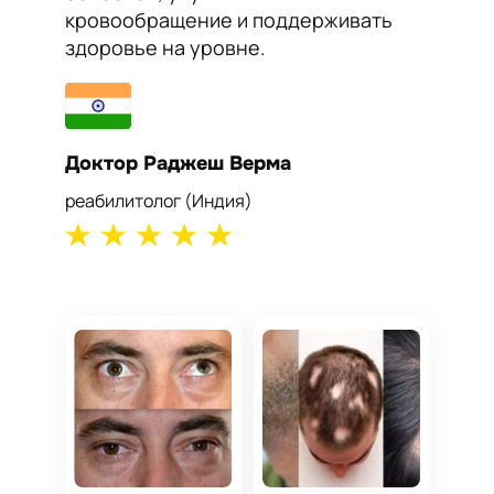
кровообращение и поддерживать
работу
здоровье на уровне.
самоч
Доктор Раджеш Верма
Докто
реабилитолог (Индия)
кардиол