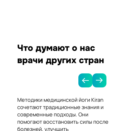
Что думают о нас
врачи других стран
Методики медицинской йоги Kiran
Я рек
сочетают традиционные знания и
Kiran 
современные подходы. Они
нормал
помогают восстановить силы после
сосудо
болезней, улучшить
Йога п