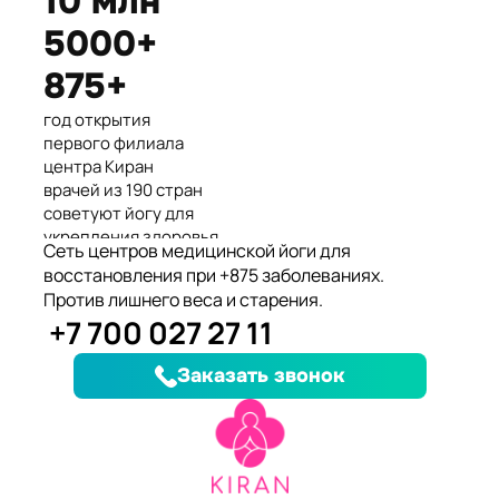
10 млн
Международные призеры 2-го
5000+
Азиатского Чемпионата по
йогасана спорт и единственные
875+
представители Казахстана.
год открытия
первого филиала
центра Киран
врачей из 190 стран
советуют йогу для
укрепления здоровья
Сеть центров медицинской йоги для
клиентов улучшили
восстановления при +875 заболеваниях.
здоровье и
Против лишнего веса и старения.
качество жизни
+7 700 027 27 11
заболеваний, при
которых йога
Заказать звонок
дополняет лечение