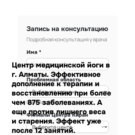
Запись на консультацию
Подробная консультация у врача
Имя
Центр медицинской йоги в
г. Алматы. Эффективное
Проблемная область
дополнение к терапии и
восстановлению при более
чем 875 заболеваниях. А
Где у Вас болит?
еще против лишнего веса
Филиалы Центра Киран
и старения. Эффект уже
после 12 занятий.