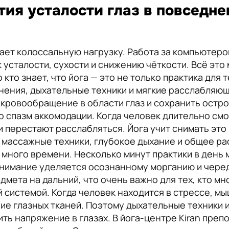
ятия усталости глаз в повседн
ает колоссальную нагрузку. Работа за компьютеро
 усталости, сухости и снижению чёткости. Всё это
о кто знает, что йога — это не только практика для
нения, дыхательные техники и мягкие расслабляю
кровообращение в области глаз и сохранить остро
о спазм аккомодации. Когда человек длительно смо
и перестают расслабляться. Йога учит снимать это
 массажные техники, глубокое дыхание и общее ра
 много времени. Несколько минут практики в день 
 внимание уделяется осознанному морганию и чере
дмета на дальний, что очень важно для тех, кто мн
 системой. Когда человек находится в стрессе, м
е глазных тканей. Поэтому дыхательные техники 
зить напряжение в глазах. В йога-центре Kiran пре