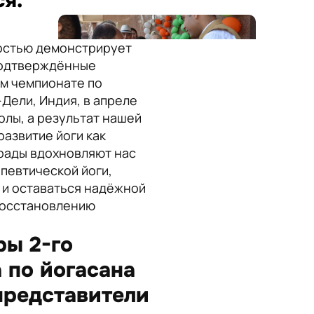
ся.
достью демонстрирует
подтверждённые
ом чемпионате по
Дели, Индия, в апреле
олы, а результат нашей
развитие йоги как
грады вдохновляют нас
певтической йоги,
 и оставаться надёжной
 восстановлению
ы 2-го
 по йогасана
представители