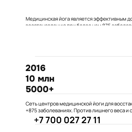
Медицинская йога является эффективным д
восстановлению при более чем 875 заболев
2016
10 млн
5000+
875+
Сеть центров медицинской йоги для восста
год открытия первого
+875 заболеваниях. Против лишнего веса и 
филиала центра Киран
+7 700 027 27 11
врачей из 190 стран советуют
Международные призеры 2-го Азиат
йогу для укрепления здоровья
Чемпионата по йогасана спорт и