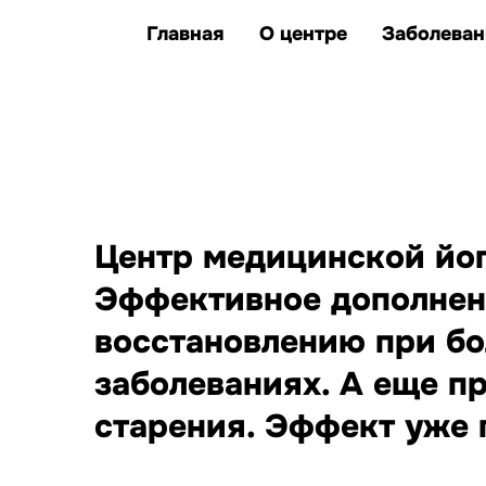
клиентов улучшили
единственные представители Казахс
здоровье и качество жизни
Главная
О центре
Заболеван
заболеваний, при которых
йога дополняет лечение
Центр медицинской йоги
Эффективное дополнен
восстановлению при бо
заболеваниях. А еще п
старения. Эффект уже п