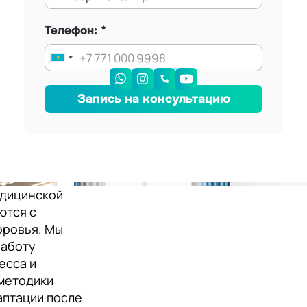
Телефон:
Запись на консультацию
едицинской
ются с
оровья. Мы
работу
есса и
методики
аптации после