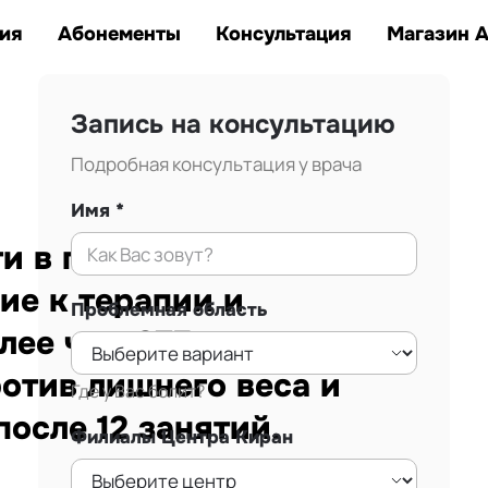
Заказать звонок
тана.
ия
Абонементы
Консультация
Магазин 
Запись на консультацию
Подробная консультация у врача
Имя
 в г. Алматы.
ие к терапии и
Проблемная область
лее чем 875
ротив лишнего веса и
Где у Вас болит?
осле 12 занятий.
Филиалы Центра Киран