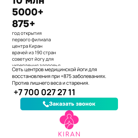
10 млн
Международные призеры 2-го
5000+
Азиатского Чемпионата по
йогасана спорт и единственные
875+
представители Казахстана.
год открытия
первого филиала
центра Киран
врачей из 190 стран
советуют йогу для
укрепления здоровья
Сеть центров медицинской йоги для
клиентов улучшили
восстановления при +875 заболеваниях.
здоровье и
Против лишнего веса и старения.
качество жизни
+7 700 027 27 11
заболеваний, при
которых йога
Заказать звонок
дополняет лечение