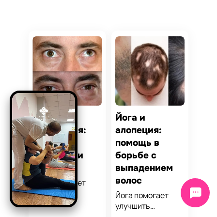
Йога и
Йога и
амблиопия:
алопеция:
помощь в
помощь в
улучшении
борьбе с
зрения
выпадением
волос
Йога помогает
улучшить
Йога помогает
кровообращение,
улучшить
снизить нагрузку
кровообращение,