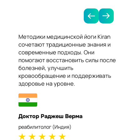
Методики медицинской йоги Kiran
Я рек
сочетают традиционные знания и
Kiran 
современные подходы. Они
нормал
помогают восстановить силы после
сосудо
болезней, улучшить
Йога п
кровообращение и поддерживать
работу
здоровье на уровне.
самоч
Доктор Раджеш Верма
Докто
реабилитолог (Индия)
кардиол