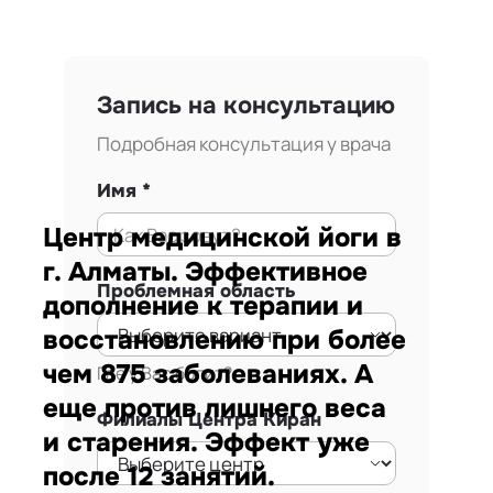
Запись на консультацию
Подробная консультация у врача
Имя
Центр медицинской йоги в
г. Алматы. Эффективное
Проблемная область
дополнение к терапии и
восстановлению при более
чем 875 заболеваниях. А
Где у Вас болит?
еще против лишнего веса
Филиалы Центра Киран
и старения. Эффект уже
после 12 занятий.