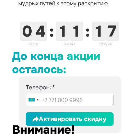
мудрых путей к этому раскрытию.
5
0
4
:
1
1
:
1
6
часа
минут
секунд
До конца акции
осталось:
Телефон:
Активировать скидку
Внимание!