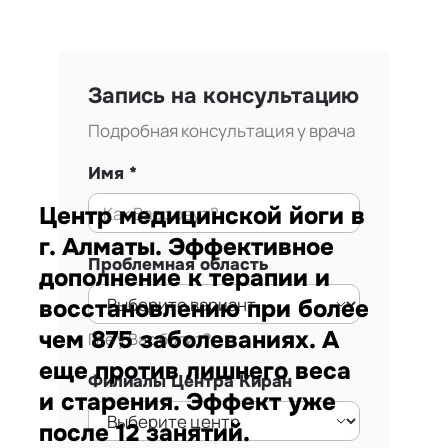
Запись на консультацию
Подробная консультация у врача
Имя
Центр медицинской йоги в
г. Алматы. Эффективное
Проблемная область
дополнение к терапии и
восстановлению при более
чем 875 заболеваниях. А
Где у Вас болит?
еще против лишнего веса
Филиалы Центра Киран
и старения. Эффект уже
после 12 занятий.