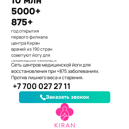
10 млн
Международные призеры 2-го
5000+
Азиатского Чемпионата по
йогасана спорт и единственные
875+
представители Казахстана.
год открытия
первого филиала
центра Киран
врачей из 190 стран
советуют йогу для
укрепления здоровья
Сеть центров медицинской йоги для
клиентов улучшили
восстановления при +875 заболеваниях.
здоровье и
Против лишнего веса и старения.
качество жизни
+7 700 027 27 11
заболеваний, при
которых йога
Заказать звонок
дополняет лечение