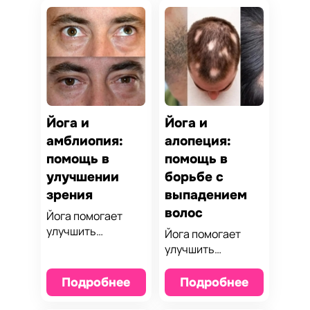
Йога и
Йога и
амблиопия:
алопеция:
помощь в
помощь в
улучшении
борьбе с
зрения
выпадением
волос
Йога помогает
улучшить
Йога помогает
кровообращение,
улучшить
снизить нагрузку
кровообращение,
на глаза и
снять стресс и
Подробнее
Подробнее
укрепить мышцы,
поддержать
что важно для