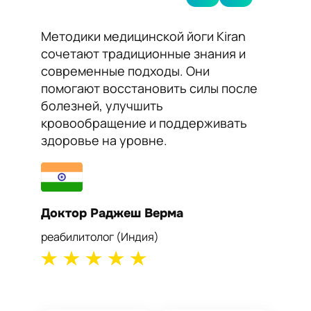
Методики медицинской йоги Kiran
Я рек
сочетают традиционные знания и
Kiran 
современные подходы. Они
нормал
помогают восстановить силы после
сосудо
болезней, улучшить
Йога п
кровообращение и поддерживать
работу
здоровье на уровне.
самоч
Доктор Раджеш Верма
Докто
реабилитолог (Индия)
кардиол