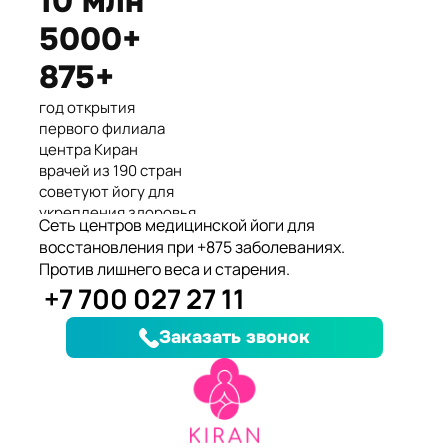
10 млн
Международные призеры 2-го
5000+
Азиатского Чемпионата по
йогасана спорт и единственные
875+
представители Казахстана.
год открытия
первого филиала
центра Киран
врачей из 190 стран
советуют йогу для
укрепления здоровья
Сеть центров медицинской йоги для
клиентов улучшили
восстановления при +875 заболеваниях.
здоровье и
Против лишнего веса и старения.
качество жизни
+7 700 027 27 11
заболеваний, при
которых йога
Заказать звонок
дополняет лечение