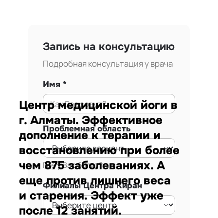
Запись на консультацию
Подробная консультация у врача
Имя
Центр медицинской йоги в
г. Алматы. Эффективное
Проблемная область
дополнение к терапии и
восстановлению при более
чем 875 заболеваниях. А
Где у Вас болит?
еще против лишнего веса
Филиалы Центра Киран
и старения. Эффект уже
после 12 занятий.