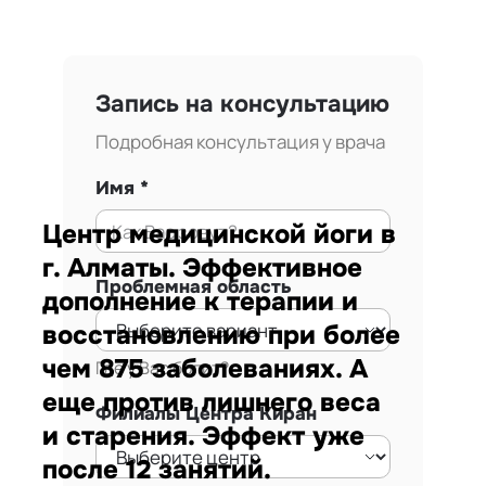
Запись на консультацию
Подробная консультация у врача
Имя
Центр медицинской йоги в
г. Алматы. Эффективное
Проблемная область
дополнение к терапии и
восстановлению при более
чем 875 заболеваниях. А
Где у Вас болит?
еще против лишнего веса
Филиалы Центра Киран
и старения. Эффект уже
после 12 занятий.