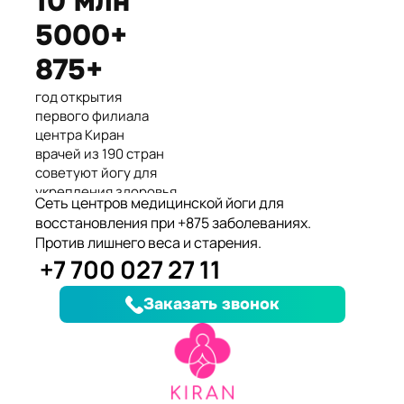
10 млн
Международные призеры 2-го
5000+
Азиатского Чемпионата по
йогасана спорт и единственные
875+
представители Казахстана.
год открытия
первого филиала
центра Киран
врачей из 190 стран
советуют йогу для
укрепления здоровья
Сеть центров медицинской йоги для
клиентов улучшили
восстановления при +875 заболеваниях.
здоровье и
Против лишнего веса и старения.
качество жизни
+7 700 027 27 11
заболеваний, при
которых йога
Заказать звонок
дополняет лечение