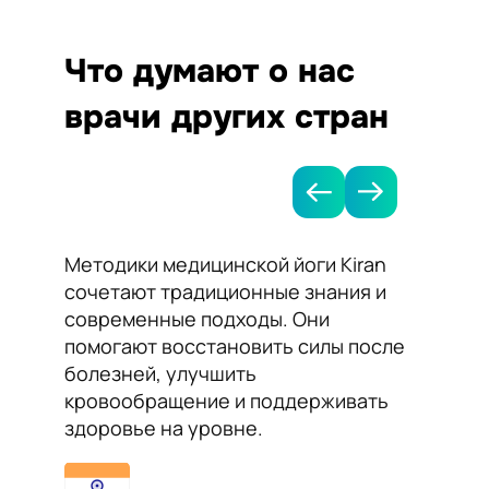
Что думают о нас
врачи других стран
Методики медицинской йоги Kiran
Я рек
сочетают традиционные знания и
Kiran 
современные подходы. Они
нормал
помогают восстановить силы после
сосудо
болезней, улучшить
Йога п
кровообращение и поддерживать
работу
здоровье на уровне.
самоч