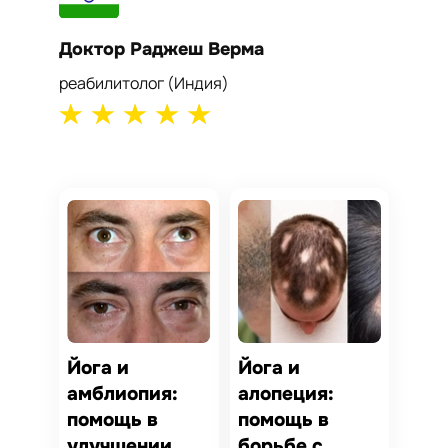
Доктор Раджеш Верма
Докто
реабилитолог (Индия)
кардиол
Йога и
Йога и
амблиопия:
алопеция:
помощь в
помощь в
улучшении
борьбе с