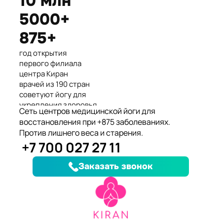
10 млн
Международные призеры 2-го
5000+
Азиатского Чемпионата по
йогасана спорт и единственные
875+
представители Казахстана.
год открытия
первого филиала
центра Киран
врачей из 190 стран
советуют йогу для
укрепления здоровья
Сеть центров медицинской йоги для
клиентов улучшили
восстановления при +875 заболеваниях.
здоровье и
Против лишнего веса и старения.
качество жизни
+7 700 027 27 11
заболеваний, при
которых йога
Заказать звонок
дополняет лечение