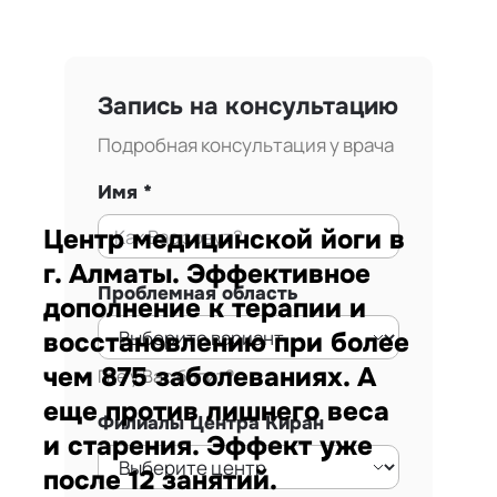
Запись на консультацию
Подробная консультация у врача
Имя
Центр медицинской йоги в
г. Алматы. Эффективное
Проблемная область
дополнение к терапии и
восстановлению при более
чем 875 заболеваниях. А
Где у Вас болит?
еще против лишнего веса
Филиалы Центра Киран
и старения. Эффект уже
после 12 занятий.