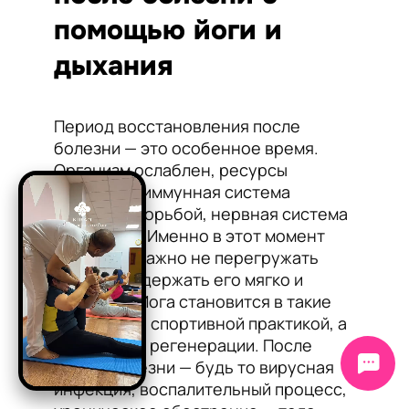
помощью йоги и
дыхания
Период восстановления после
болезни — это особенное время.
Организм ослаблен, ресурсы
истощены, иммунная система
утомлена борьбой, нервная система
— на грани. Именно в этот момент
особенно важно не перегружать
тело, а поддержать его мягко и
грамотно. Йога становится в такие
периоды не спортивной практикой, а
искусством регенерации. После
любой болезни — будь то вирусная
инфекция, воспалительный процесс,