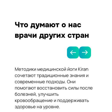
Что думают о нас
врачи других стран
Методики медицинской йоги Kiran
Я рек
сочетают традиционные знания и
Kiran 
современные подходы. Они
нормал
помогают восстановить силы после
сосудо
болезней, улучшить
Йога п
кровообращение и поддерживать
работу
здоровье на уровне.
самоч