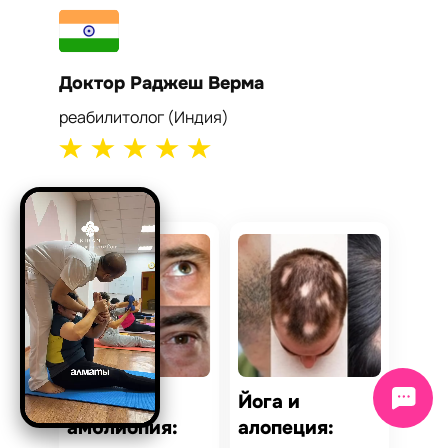
Доктор Раджеш Верма
Докто
реабилитолог (Индия)
кардиол
Йога и
Йога и
амблиопия:
алопеция: