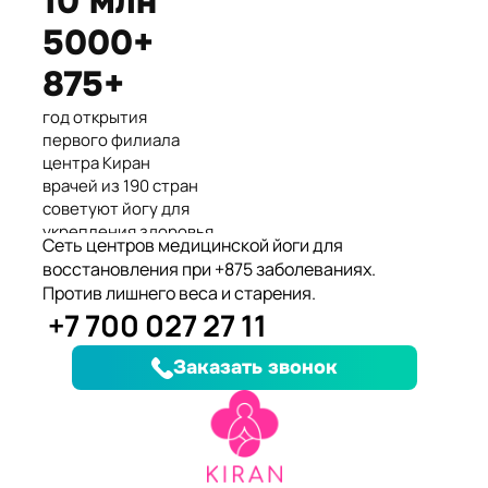
10 млн
Международные призеры 2-го
5000+
Азиатского Чемпионата по
йогасана спорт и единственные
875+
представители Казахстана.
год открытия
первого филиала
центра Киран
врачей из 190 стран
советуют йогу для
укрепления здоровья
Сеть центров медицинской йоги для
клиентов улучшили
восстановления при +875 заболеваниях.
здоровье и
Против лишнего веса и старения.
качество жизни
+7 700 027 27 11
заболеваний, при
которых йога
Заказать звонок
дополняет лечение