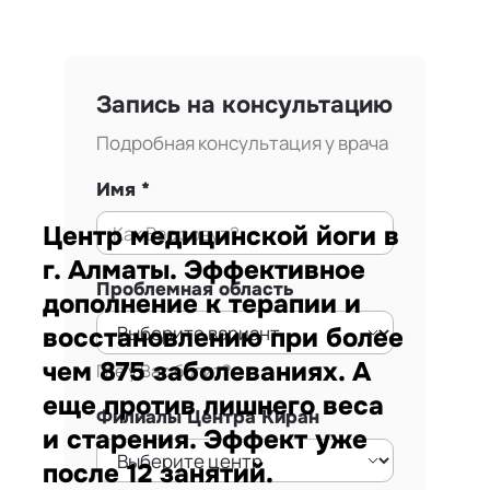
Запись на консультацию
Подробная консультация у врача
Имя
Центр медицинской йоги в
г. Алматы. Эффективное
Проблемная область
дополнение к терапии и
восстановлению при более
чем 875 заболеваниях. А
Где у Вас болит?
еще против лишнего веса
Филиалы Центра Киран
и старения. Эффект уже
после 12 занятий.