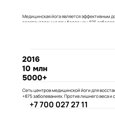
Медицинская йога является эффективным д
восстановлению при более чем 875 заболев
2016
10 млн
5000+
875+
Сеть центров медицинской йоги для восста
год открытия первого
+875 заболеваниях. Против лишнего веса и 
филиала центра Киран
+7 700 027 27 11
врачей из 190 стран советуют
Международные призеры 2-го Азиат
йогу для укрепления здоровья
Чемпионата по йогасана спорт и