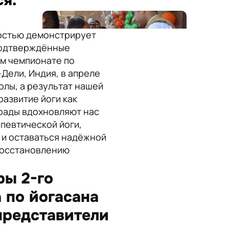
ся.
достью демонстрирует
подтверждённые
ом чемпионате по
Дели, Индия, в апреле
олы, а результат нашей
развитие йоги как
грады вдохновляют нас
певтической йоги,
 и оставаться надёжной
 восстановлению
ы 2-го
 по йогасана
представители