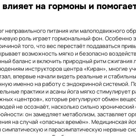
 влияет на гормоны и помогае
тог неправильного питания или малоподвижного обр
ючевую роль играет гормональный фон. Особенно 
ричиной того, что вес перестаёт поддаваться при
ткрывает возможность мягко и безопасно воздейст
нный баланс и включить природный ритм сжигания л
юдениям инструкторов центра «Киран», многие уч
ртзал, впервые начали видеть реальные и стабильн
нную именно на работу с эндокринной системой. По
льные практики и асаны йога мягко стимулирует 
ажных «центров», которые регулируют обмен вещес
юдей не осознаёт, насколько сильно хронический
ройности: он замедляет метаболизм, заставляет ор
ия на случай «опасных времён». Медицинская йога
 симпатическую и парасимпатическую нервные сис