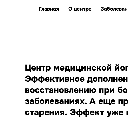
клиентов улучшили
единственные представители Казахс
здоровье и качество жизни
Главная
О центре
Заболеван
заболеваний, при которых
йога дополняет лечение
Центр медицинской йоги
Эффективное дополнен
восстановлению при бо
заболеваниях. А еще п
старения. Эффект уже п