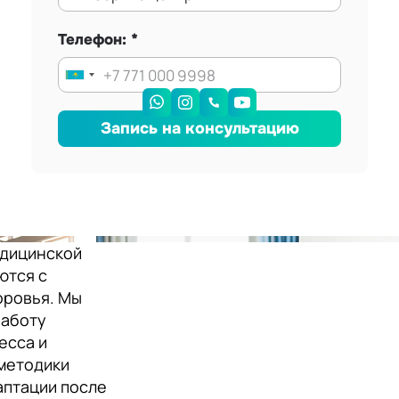
Телефон:
Запись на консультацию
едицинской
ются с
оровья. Мы
работу
есса и
методики
аптации после