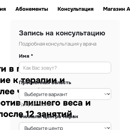
Заказать звонок
тана.
ия
Абонементы
Консультация
Магазин 
Запись на консультацию
Подробная консультация у врача
Имя
 в г. Алматы.
ие к терапии и
Проблемная область
лее чем 875
ротив лишнего веса и
Где у Вас болит?
осле 12 занятий.
Филиалы Центра Киран