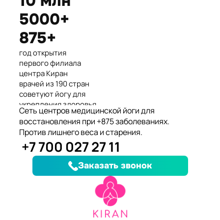
10 млн
Международные призеры 2-го
5000+
Азиатского Чемпионата по
йогасана спорт и единственные
875+
представители Казахстана.
год открытия
первого филиала
центра Киран
врачей из 190 стран
советуют йогу для
укрепления здоровья
Сеть центров медицинской йоги для
клиентов улучшили
восстановления при +875 заболеваниях.
здоровье и
Против лишнего веса и старения.
качество жизни
+7 700 027 27 11
заболеваний, при
которых йога
Заказать звонок
дополняет лечение