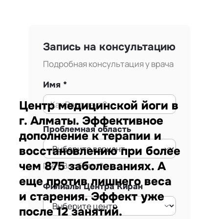
Запись на консультацию
Подробная консультация у врача
Имя
Центр медицинской йоги в
г. Алматы. Эффективное
Проблемная область
дополнение к терапии и
восстановлению при более
чем 875 заболеваниях. А
Где у Вас болит?
еще против лишнего веса
Филиалы Центра Киран
и старения. Эффект уже
после 12 занятий.