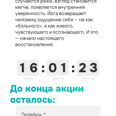
случаются реже, взгляд становится
мягче, появляется внутренняя
уверенность. Йога возвращает
человеку ощущение себя — не как
«больного», а как живого,
чувствующего и осознающего. И это
— начало настоящего
восстановления.
1
1
6
:
0
1
:
2
2
часов
минута
секунда
До конца акции
осталось:
Телефон: