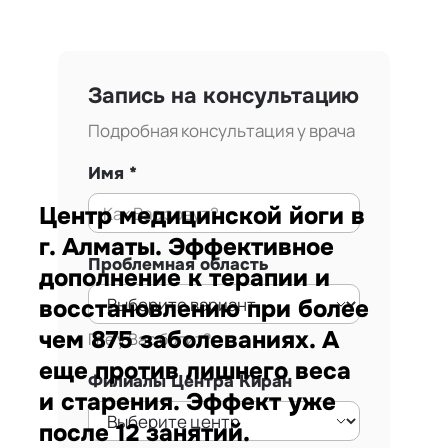
Запись на консультацию
Подробная консультация у врача
Имя
Центр медицинской йоги в
г. Алматы. Эффективное
Проблемная область
дополнение к терапии и
восстановлению при более
чем 875 заболеваниях. А
Где у Вас болит?
еще против лишнего веса
Филиалы Центра Киран
и старения. Эффект уже
после 12 занятий.