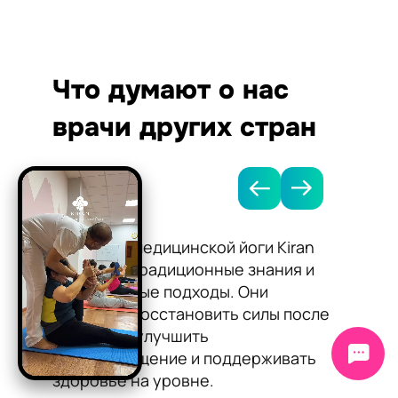
Что думают о нас
врачи других стран
Методики медицинской йоги Kiran
Я рек
сочетают традиционные знания и
Kiran 
современные подходы. Они
нормал
помогают восстановить силы после
сосудо
болезней, улучшить
Йога п
кровообращение и поддерживать
работу
здоровье на уровне.
самоч