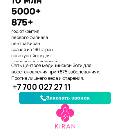
10 млн
Международные призеры 2-го
5000+
Азиатского Чемпионата по
йогасана спорт и единственные
875+
представители Казахстана.
год открытия
первого филиала
центра Киран
врачей из 190 стран
советуют йогу для
укрепления здоровья
Сеть центров медицинской йоги для
клиентов улучшили
восстановления при +875 заболеваниях.
здоровье и
Против лишнего веса и старения.
качество жизни
+7 700 027 27 11
заболеваний, при
которых йога
Заказать звонок
дополняет лечение