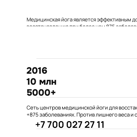
Медицинская йога является эффективным д
восстановлению при более чем 875 заболев
2016
10 млн
5000+
875+
Сеть центров медицинской йоги для восста
год открытия первого
+875 заболеваниях. Против лишнего веса и 
филиала центра Киран
+7 700 027 27 11
врачей из 190 стран советуют
Международные призеры 2-го Азиат
йогу для укрепления здоровья
Чемпионата по йогасана спорт и