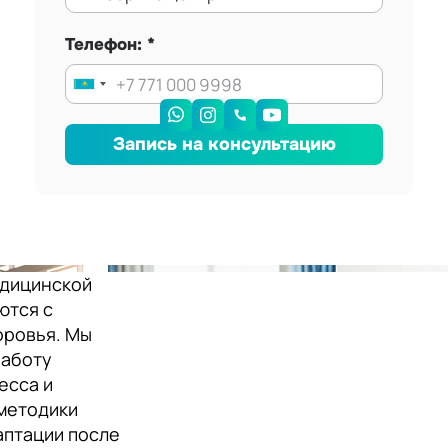
Телефон:
Запись на консультацию
едицинской
ются с
оровья. Мы
работу
есса и
методики
аптации после