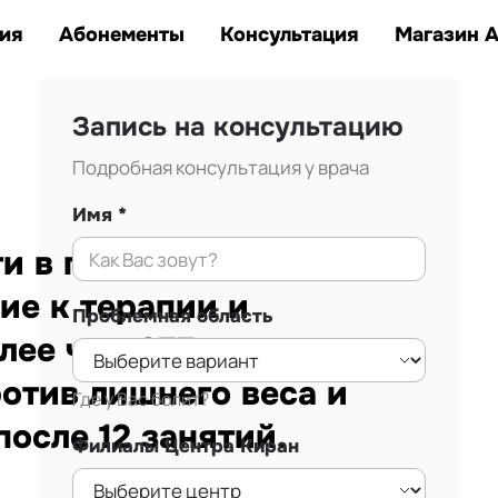
Заказать звонок
тана.
ия
Абонементы
Консультация
Магазин 
Запись на консультацию
Подробная консультация у врача
Имя
 в г. Алматы.
ие к терапии и
Проблемная область
лее чем 875
ротив лишнего веса и
Где у Вас болит?
осле 12 занятий.
Филиалы Центра Киран