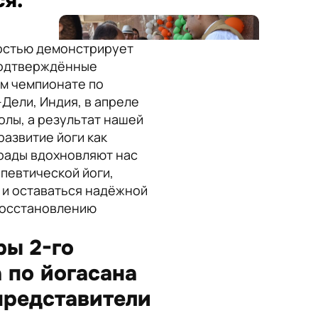
ся.
достью демонстрирует
подтверждённые
ом чемпионате по
Дели, Индия, в апреле
олы, а результат нашей
развитие йоги как
грады вдохновляют нас
певтической йоги,
 и оставаться надёжной
 восстановлению
ы 2-го
 по йогасана
представители