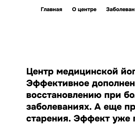
клиентов улучшили
единственные представители Казахс
здоровье и качество жизни
Главная
О центре
Заболеван
заболеваний, при которых
йога дополняет лечение
Центр медицинской йоги
Эффективное дополнен
восстановлению при бо
заболеваниях. А еще п
старения. Эффект уже п