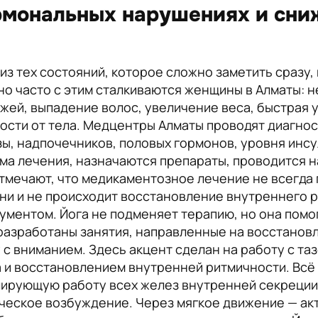
рмональных нарушениях и сни
з тех состояний, которое сложно заметить сразу, 
но часто с этим сталкиваются женщины в Алматы: 
жей, выпадение волос, увеличение веса, быстрая
ости от тела. Медцентры Алматы проводят диагнос
, надпочечников, половых гормонов, уровня инсул
ма лечения, назначаются препараты, проводится 
отмечают, что медикаментозное лечение не всегда 
ни и не происходит восстановление внутреннего ри
ментом. Йога не подменяет терапию, но она помо
разработаны занятия, направленные на восстанов
у с вниманием. Здесь акцент сделан на работу с т
и восстановлением внутренней ритмичности. Всё 
лирующую работу всех желез внутренней секреции
ческое возбуждение. Через мягкое движение — ак