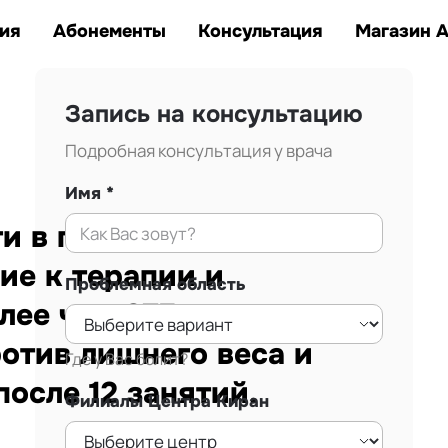
Заказать звонок
тана.
ия
Абонементы
Консультация
Магазин 
Запись на консультацию
Подробная консультация у врача
Имя
 в г. Алматы.
ие к терапии и
Проблемная область
лее чем 875
ротив лишнего веса и
Где у Вас болит?
осле 12 занятий.
Филиалы Центра Киран