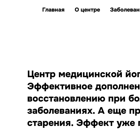
клиентов улучшили
единственные представители Казахс
здоровье и качество жизни
Главная
О центре
Заболеван
заболеваний, при которых
йога дополняет лечение
Центр медицинской йоги
Эффективное дополнен
восстановлению при бо
заболеваниях. А еще п
старения. Эффект уже п