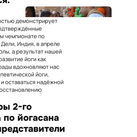
ся.
достью демонстрирует
подтверждённые
ом чемпионате по
Дели, Индия, в апреле
олы, а результат нашей
развитие йоги как
грады вдохновляют нас
певтической йоги,
 и оставаться надёжной
 восстановлению
ы 2-го
 по йогасана
представители