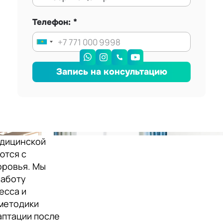
Телефон:
Запись на консультацию
едицинской
ются с
оровья. Мы
работу
есса и
методики
аптации после