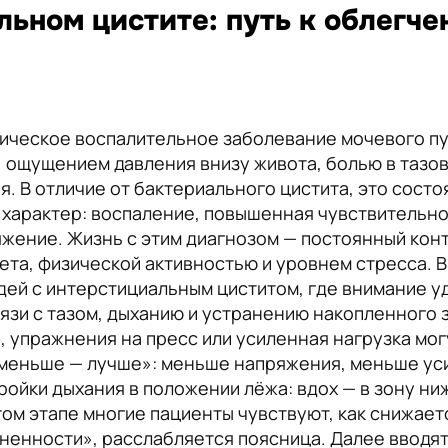
льном цистите: путь к облегче
ническое воспалительное заболевание мочевого п
 ощущением давления внизу живота, болью в тазов
. В отличие от бактериального цистита, это сост
 характер: воспаление, повышенная чувствительн
яжение. Жизнь с этим диагнозом — постоянный конт
та, физической активностью и уровнем стресса. В
дей с интерстициальным циститом, где внимание 
и с тазом, дыханию и устранению накопленного з
 упражнения на пресс или усиленная нагрузка мог
«меньше — лучше»: меньше напряжения, меньше ус
тройки дыхания в положении лёжа: вдох — в зону н
этом этапе многие пациенты чувствуют, как снижае
енности», расслабляется поясница. Далее вводятс