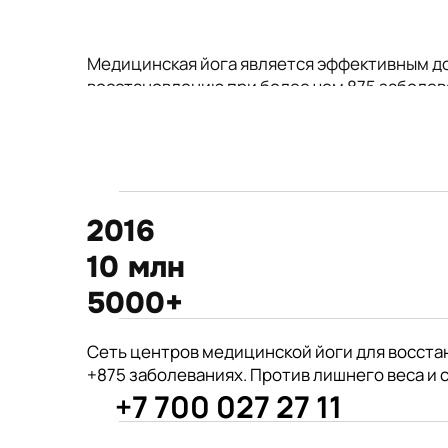
Медицинская йога является эффективным д
восстановлению при более чем 875 заболев
2016
10 млн
5000+
875+
Сеть центров медицинской йоги для восста
год открытия первого
+875 заболеваниях. Против лишнего веса и 
филиала центра Киран
+7 700 027 27 11
врачей из 190 стран советуют
Международные призеры 2-го Азиат
йогу для укрепления здоровья
Чемпионата по йогасана спорт и