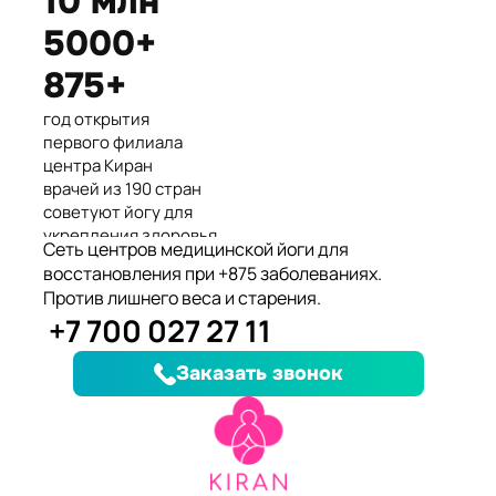
10 млн
Международные призеры 2-го
5000+
Азиатского Чемпионата по
йогасана спорт и единственные
875+
представители Казахстана.
год открытия
первого филиала
центра Киран
врачей из 190 стран
советуют йогу для
укрепления здоровья
Сеть центров медицинской йоги для
клиентов улучшили
восстановления при +875 заболеваниях.
здоровье и
Против лишнего веса и старения.
качество жизни
+7 700 027 27 11
заболеваний, при
которых йога
Заказать звонок
дополняет лечение