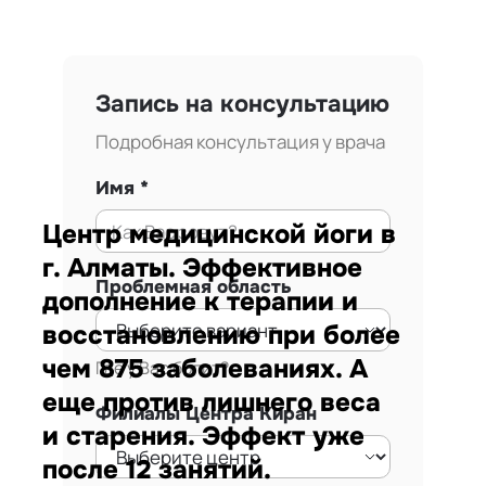
Запись на консультацию
Подробная консультация у врача
Имя
Центр медицинской йоги в
г. Алматы. Эффективное
Проблемная область
дополнение к терапии и
восстановлению при более
чем 875 заболеваниях. А
Где у Вас болит?
еще против лишнего веса
Филиалы Центра Киран
и старения. Эффект уже
после 12 занятий.