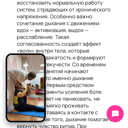
восстановить нормальную работу
систем, страдающих от хронического
напряжения. Особенно важно
сочетание дыхания с движением:
вдох — активизация, выдох —
расслабление. Такая
согласованность создаёт эффект
«волн» внутри тела, которые
вытесняют зажатость и формируют
ощущение текучести. Со временем
участники занятий начинают
замечать, что именно дыхание
становится первым средством
помощи в моменты усиления боли.
Оно позволяет не паниковать, не
замирать, а мягко проживать
вспышку, оставаясь в контакте с
собой. Кроме того, дыхание помогает
вернуть чувство ритма. При