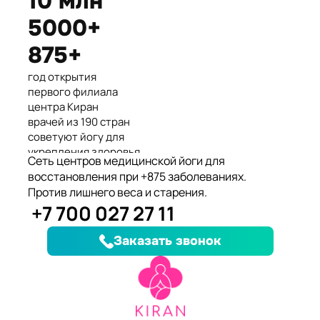
10 млн
Международные призеры 2-го
5000+
Азиатского Чемпионата по
йогасана спорт и единственные
875+
представители Казахстана.
год открытия
первого филиала
центра Киран
врачей из 190 стран
советуют йогу для
укрепления здоровья
Сеть центров медицинской йоги для
клиентов улучшили
восстановления при +875 заболеваниях.
здоровье и
Против лишнего веса и старения.
качество жизни
+7 700 027 27 11
заболеваний, при
которых йога
Заказать звонок
дополняет лечение