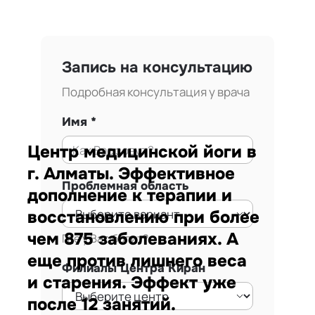
Запись на консультацию
Подробная консультация у врача
Имя
Центр медицинской йоги в
г. Алматы. Эффективное
Проблемная область
дополнение к терапии и
восстановлению при более
чем 875 заболеваниях. А
Где у Вас болит?
еще против лишнего веса
Филиалы Центра Киран
и старения. Эффект уже
после 12 занятий.