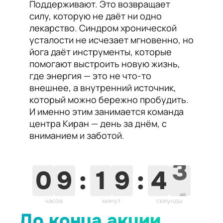
Поддерживают. Это возвращает
силу, которую не даёт ни одно
лекарство. Синдром хронической
усталости не исчезает мгновенно, но
йога даёт инструменты, которые
помогают выстроить новую жизнь,
где энергия — это не что-то
внешнее, а внутренний источник,
который можно бережно пробудить.
И именно этим занимается команда
центра Киран — день за днём, с
вниманием и заботой.
0
9
:
1
9
:
4
2
часов
минут
секунда
До конца акции