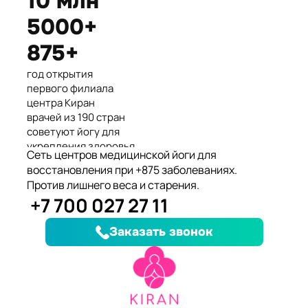
10 млн
Международные призеры 2-го
5000+
Азиатского Чемпионата по
йогасана спорт и единственные
875+
представители Казахстана.
год открытия
первого филиала
центра Киран
врачей из 190 стран
советуют йогу для
укрепления здоровья
Сеть центров медицинской йоги для
клиентов улучшили
восстановления при +875 заболеваниях.
здоровье и
Против лишнего веса и старения.
качество жизни
+7 700 027 27 11
заболеваний, при
которых йога
Заказать звонок
дополняет лечение