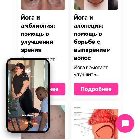
Йога и
Йога и
амблиопия:
алопеция:
помощь в
помощь в
улучшении
борьбе с
зрения
выпадением
волос
Йога помогает
улучшить
Йога помогает
кровообращение,
улучшить
снизить нагрузку
кровообращение,
на глаза и
снять стресс и
Подробнее
Подробнее
укрепить мышцы,
поддержать
что важно для
здоровье кожи
коррекции
головы, что
амблиопии.
способствует
Узнайте, как йога
восстановлению
способствует
волос и
улучшению зрения
замедлению их