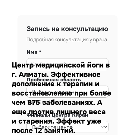
Запись на консультацию
Подробная консультация у врача
Имя
Центр медицинской йоги в
г. Алматы. Эффективное
Проблемная область
дополнение к терапии и
восстановлению при более
чем 875 заболеваниях. А
Где у Вас болит?
еще против лишнего веса
Филиалы Центра Киран
и старения. Эффект уже
после 12 занятий.