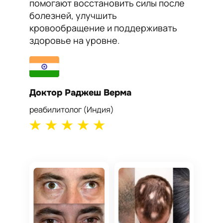
помогают восстановить силы после
сосудо
болезней, улучшить
Йога п
кровообращение и поддерживать
работу
здоровье на уровне.
самоч
Доктор Раджеш Верма
Докто
реабилитолог (Индия)
кардиол