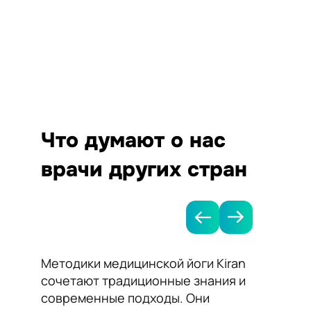
Что думают о нас
врачи других стран
Методики медицинской йоги Kiran
Я рек
сочетают традиционные знания и
Kiran 
современные подходы. Они
нормал