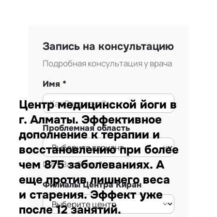
Запись на консультацию
Подробная консультация у врача
Имя
Центр медицинской йоги в
г. Алматы. Эффективное
Проблемная область
дополнение к терапии и
восстановлению при более
чем 875 заболеваниях. А
Где у Вас болит?
еще против лишнего веса
Филиалы Центра Киран
и старения. Эффект уже
после 12 занятий.