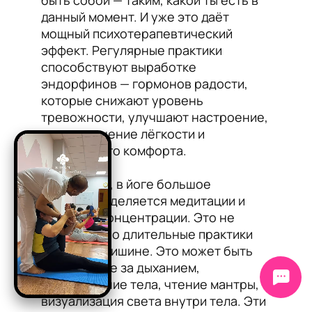
быть собой — таким, какой ты есть в
данный момент. И уже это даёт
мощный психотерапевтический
эффект. Регулярные практики
способствуют выработке
эндорфинов — гормонов радости,
которые снижают уровень
тревожности, улучшают настроение,
дают ощущение лёгкости и
внутреннего комфорта.
Кроме того, в йоге большое
внимание уделяется медитации и
техникам концентрации. Это не
обязательно длительные практики
сидения в тишине. Это может быть
наблюдение за дыханием,
сканирование тела, чтение мантры,
визуализация света внутри тела. Эти