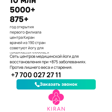
10 млн
Международные призеры 2-го
5000+
Азиатского Чемпионата по
йогасана спорт и единственные
875+
представители Казахстана.
год открытия
первого филиала
центра Киран
врачей из 190 стран
советуют йогу для
укрепления здоровья
Сеть центров медицинской йоги для
клиентов улучшили
восстановления при +875 заболеваниях.
здоровье и
Против лишнего веса и старения.
качество жизни
+7 700 027 27 11
заболеваний, при
которых йога
Заказать звонок
дополняет лечение