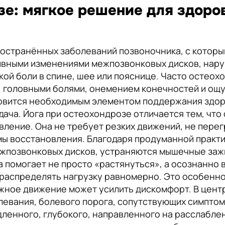
зе: мягкое решение для здоро
ространённых заболеваний позвоночника, с которы
тивными изменениями межпозвонковых дисков, нар
ой боли в спине, шее или пояснице. Часто остео
головными болями, онемением конечностей и ощущ
овится необходимым элементом поддержания здор
ача. Йога при остеохондрозе отличается тем, что 
ление. Она не требует резких движений, не перег
ы восстановления. Благодаря продуманной практи
ежпозвонковых дисков, устраняются мышечные заж
на помогает не просто «растянуться», а осознанно 
 распределять нагрузку равномерно. Это особенн
ное движение может усилить дискомфорт. В центр
левания, болевого порога, сопутствующих симптом
дленного, глубокого, направленного на расслабле