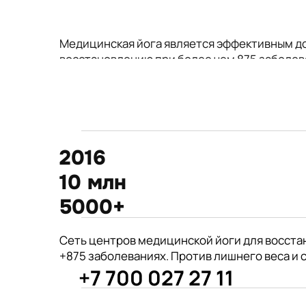
Медицинская йога является эффективным д
восстановлению при более чем 875 заболев
2016
10 млн
5000+
875+
Сеть центров медицинской йоги для восста
год открытия первого
+875 заболеваниях. Против лишнего веса и 
филиала центра Киран
+7 700 027 27 11
врачей из 190 стран советуют
Международные призеры 2-го Азиат
йогу для укрепления здоровья
Чемпионата по йогасана спорт и