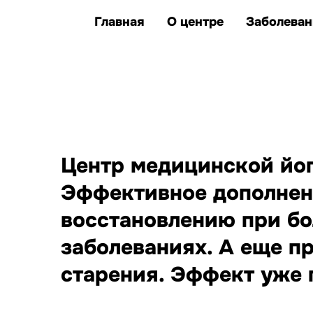
клиентов улучшили
единственные представители Казахс
здоровье и качество жизни
Главная
О центре
Заболеван
заболеваний, при которых
йога дополняет лечение
Центр медицинской йоги
Эффективное дополнен
восстановлению при бо
заболеваниях. А еще п
старения. Эффект уже п