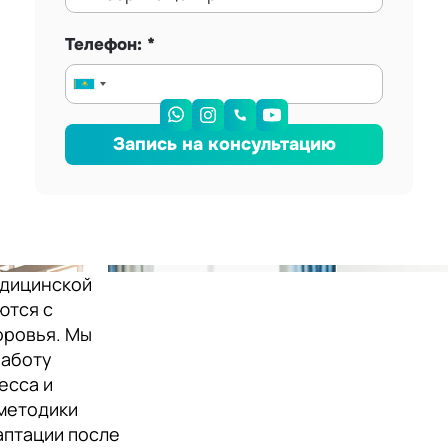
Телефон:
Запись на консультацию
едицинской
ются с
оровья. Мы
работу
есса и
методики
аптации после