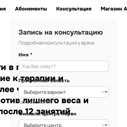
Заказать звонок
тана.
ия
Абонементы
Консультация
Магазин 
Запись на консультацию
Подробная консультация у врача
Имя
 в г. Алматы.
ие к терапии и
Проблемная область
лее чем 875
ротив лишнего веса и
Где у Вас болит?
осле 12 занятий.
Филиалы Центра Киран