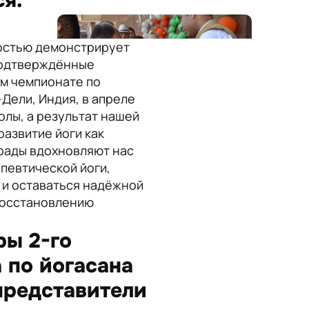
ся.
достью демонстрирует
подтверждённые
ом чемпионате по
Дели, Индия, в апреле
олы, а результат нашей
развитие йоги как
грады вдохновляют нас
певтической йоги,
 и оставаться надёжной
 восстановлению
ы 2-го
 по йогасана
представители