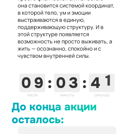
она становится системой координат,
в которой тело, ум и эмоции
выстраиваются в единую,
поддерживающую структуру. И в
этой структуре появляется
возможность не просто выживать, а
жить — осознанно, спокойно и с
чувством внутренней силы.
0
9
:
0
3
:
4
0
часов
минуты
секунд
До конца акции
осталось: