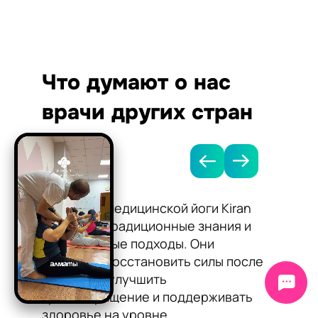
Что думают о нас
врачи других стран
Методики медицинской йоги Kiran
Я рек
сочетают традиционные знания и
Kiran 
современные подходы. Они
нормал
помогают восстановить силы после
сосудо
болезней, улучшить
Йога п
кровообращение и поддерживать
работу
здоровье на уровне.
самоч