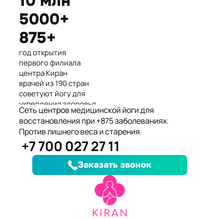
10 млн
Международные призеры 2-го
5000+
Азиатского Чемпионата по
йогасана спорт и единственные
875+
представители Казахстана.
год открытия
первого филиала
центра Киран
врачей из 190 стран
советуют йогу для
укрепления здоровья
Сеть центров медицинской йоги для
клиентов улучшили
восстановления при +875 заболеваниях.
здоровье и
Против лишнего веса и старения.
качество жизни
+7 700 027 27 11
заболеваний, при
которых йога
Заказать звонок
дополняет лечение