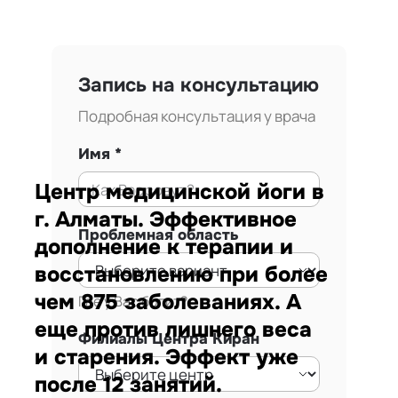
Запись на консультацию
Подробная консультация у врача
Имя
Центр медицинской йоги в
г. Алматы. Эффективное
Проблемная область
дополнение к терапии и
восстановлению при более
чем 875 заболеваниях. А
Где у Вас болит?
еще против лишнего веса
Филиалы Центра Киран
и старения. Эффект уже
после 12 занятий.