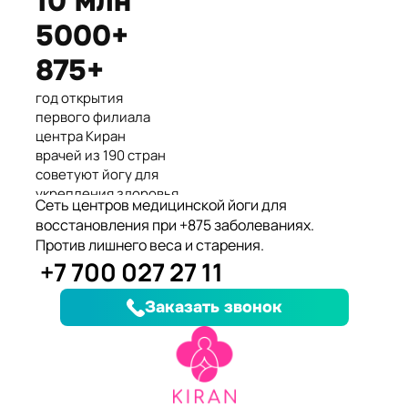
10 млн
Международные призеры 2-го
5000+
Азиатского Чемпионата по
йогасана спорт и единственные
875+
представители Казахстана.
год открытия
первого филиала
центра Киран
врачей из 190 стран
советуют йогу для
укрепления здоровья
Сеть центров медицинской йоги для
клиентов улучшили
восстановления при +875 заболеваниях.
здоровье и
Против лишнего веса и старения.
качество жизни
+7 700 027 27 11
заболеваний, при
которых йога
Заказать звонок
дополняет лечение