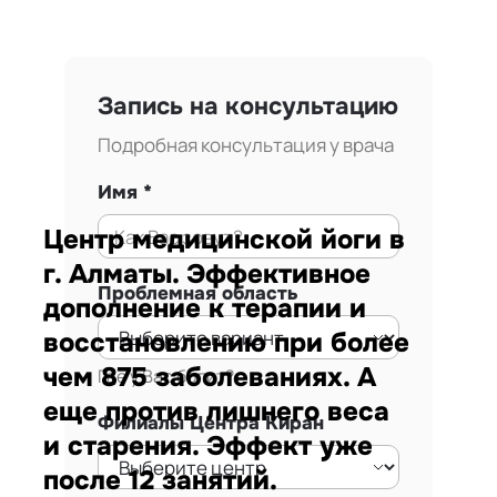
Запись на консультацию
Подробная консультация у врача
Имя
Центр медицинской йоги в
г. Алматы. Эффективное
Проблемная область
дополнение к терапии и
восстановлению при более
чем 875 заболеваниях. А
Где у Вас болит?
еще против лишнего веса
Филиалы Центра Киран
и старения. Эффект уже
после 12 занятий.