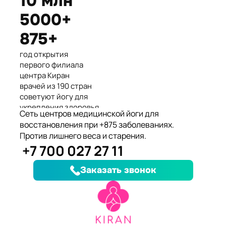
10 млн
Международные призеры 2-го
5000+
Азиатского Чемпионата по
йогасана спорт и единственные
875+
представители Казахстана.
год открытия
первого филиала
центра Киран
врачей из 190 стран
советуют йогу для
укрепления здоровья
Сеть центров медицинской йоги для
клиентов улучшили
восстановления при +875 заболеваниях.
здоровье и
Против лишнего веса и старения.
качество жизни
+7 700 027 27 11
заболеваний, при
которых йога
Заказать звонок
дополняет лечение