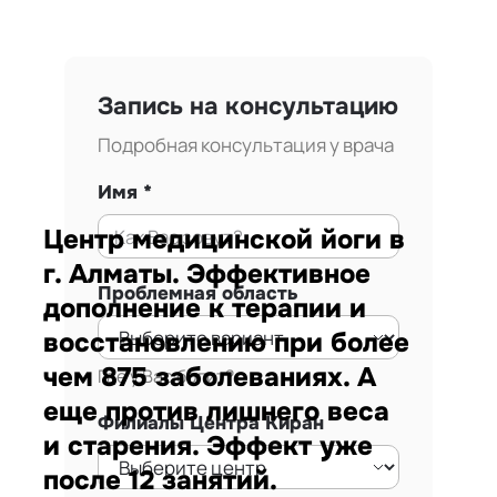
Запись на консультацию
Подробная консультация у врача
Имя
Центр медицинской йоги в
г. Алматы. Эффективное
Проблемная область
дополнение к терапии и
восстановлению при более
чем 875 заболеваниях. А
Где у Вас болит?
еще против лишнего веса
Филиалы Центра Киран
и старения. Эффект уже
после 12 занятий.