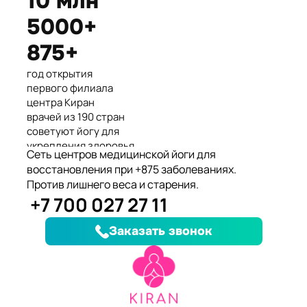
10 млн
Международные призеры 2-го
5000+
Азиатского Чемпионата по
йогасана спорт и единственные
875+
представители Казахстана.
год открытия
первого филиала
центра Киран
врачей из 190 стран
советуют йогу для
укрепления здоровья
Сеть центров медицинской йоги для
клиентов улучшили
восстановления при +875 заболеваниях.
здоровье и
Против лишнего веса и старения.
качество жизни
+7 700 027 27 11
заболеваний, при
которых йога
Заказать звонок
дополняет лечение