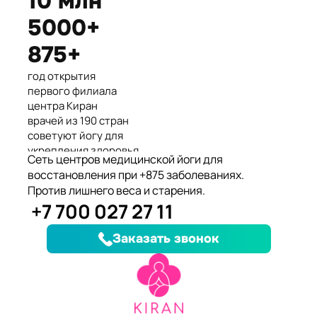
10 млн
Международные призеры 2-го
5000+
Азиатского Чемпионата по
йогасана спорт и единственные
875+
представители Казахстана.
год открытия
первого филиала
центра Киран
врачей из 190 стран
советуют йогу для
укрепления здоровья
Сеть центров медицинской йоги для
клиентов улучшили
восстановления при +875 заболеваниях.
здоровье и
Против лишнего веса и старения.
качество жизни
+7 700 027 27 11
заболеваний, при
которых йога
Заказать звонок
дополняет лечение