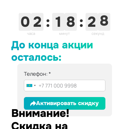
0
2
:
1
8
:
2
7
часа
минут
секунд
До конца акции
осталось:
Телефон:
Активировать скидку
Внимание!
Скидка на