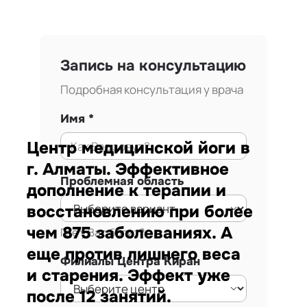
Запись на консультацию
Подробная консультация у врача
Имя
Центр медицинской йоги в
г. Алматы. Эффективное
Проблемная область
дополнение к терапии и
восстановлению при более
чем 875 заболеваниях. А
Где у Вас болит?
еще против лишнего веса
Филиалы Центра Киран
и старения. Эффект уже
после 12 занятий.