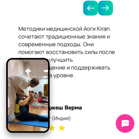
Методики медицинской йоги Kiran
Я рек
сочетают традиционные знания и
Kiran 
современные подходы. Они
нормал
помогают восстановить силы после
сосудо
болезней, улучшить
Йога п
кровообращение и поддерживать
работу
здоровье на уровне.
самоч
Доктор Раджеш Верма
Докто
реабилитолог (Индия)
кардиол