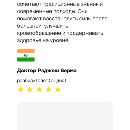
сочетают традиционные знания и
Kiran 
современные подходы. Они
нормал
помогают восстановить силы после
сосудо
болезней, улучшить
Йога п
кровообращение и поддерживать
работу
здоровье на уровне.
самоч
Доктор Раджеш Верма
Докто
реабилитолог (Индия)
кардиол