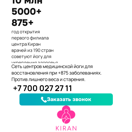
10 млн
Международные призеры 2-го
5000+
Азиатского Чемпионата по
йогасана спорт и единственные
875+
представители Казахстана.
год открытия
первого филиала
центра Киран
врачей из 190 стран
советуют йогу для
укрепления здоровья
Сеть центров медицинской йоги для
клиентов улучшили
восстановления при +875 заболеваниях.
здоровье и
Против лишнего веса и старения.
качество жизни
+7 700 027 27 11
заболеваний, при
которых йога
Заказать звонок
дополняет лечение