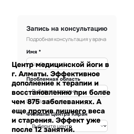
Запись на консультацию
Подробная консультация у врача
Имя
Центр медицинской йоги в
г. Алматы. Эффективное
Проблемная область
дополнение к терапии и
восстановлению при более
чем 875 заболеваниях. А
Где у Вас болит?
еще против лишнего веса
Филиалы Центра Киран
и старения. Эффект уже
после 12 занятий.